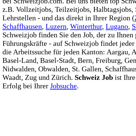
bei Schweizjob.com. Bei uns bieten top Sch
z.B. Vollzeitjobs, Teilzeitjobs, Halbtagsjobs,
Lehrstellen - und das direkt in Ihrer Region (
Schaffhausen
,
Luzern
,
Winterthur
,
Lugano
,
S
Schweizjob finden Sie den Job, der zu Ihnen 
Führungskräfte - auf Schweizjob findet jeder
die Arbeitssuche für jeden Kanton: Aargau, 
Basel-Land, Basel-Stadt, Bern, Freiburg, Ge
Nidwalden, Obwalden, St. Gallen, Schaffhaus
Waadt, Zug und Zürich.
Schweiz
Job
ist Ihr
Erfolg bei Ihrer
Jobsuche
.