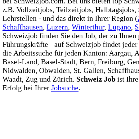
bei Schweizjob.com. Bei uns bieten top Sch
z.B. Vollzeitjobs, Teilzeitjobs, Halbtagsjobs,
Lehrstellen - und das direkt in Ihrer Region (
Schaffhausen
,
Luzern
,
Winterthur
,
Lugano
,
S
Schweizjob finden Sie den Job, der zu Ihnen 
Führungskräfte - auf Schweizjob findet jeder
die Arbeitssuche für jeden Kanton: Aargau, 
Basel-Land, Basel-Stadt, Bern, Freiburg, Ge
Nidwalden, Obwalden, St. Gallen, Schaffhaus
Waadt, Zug und Zürich.
Schweiz
Job
ist Ihr
Erfolg bei Ihrer
Jobsuche
.