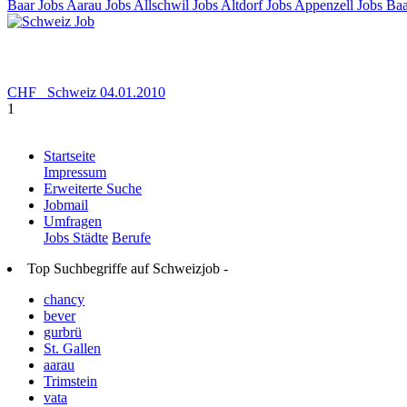
Baar Jobs Aarau Jobs Allschwil Jobs Altdorf Jobs Appenzell Jobs Baa
CHF
Schweiz
04.01.2010
1
Startseite
Impressum
Erweiterte Suche
Jobmail
Umfragen
Jobs Städte
Berufe
Top Suchbegriffe auf Schweizjob -
chancy
bever
gurbrü
St. Gallen
aarau
Trimstein
vata