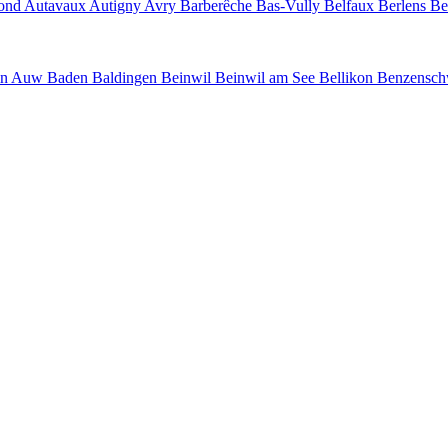
fond Autavaux Autigny Avry Barberêche Bas-Vully Belfaux Berlens Be
in Auw Baden Baldingen Beinwil Beinwil am See Bellikon Benzenschwil