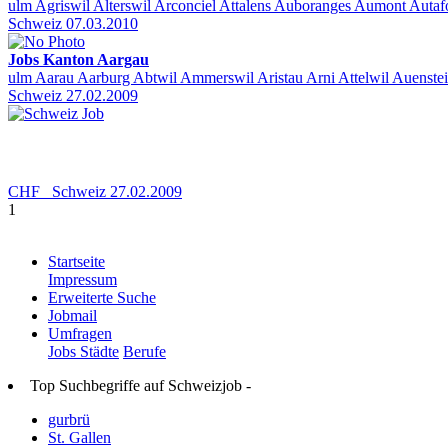
ulm Agriswil Alterswil Arconciel Attalens Auboranges Aumont Auta
Schweiz
07.03.2010
Jobs Kanton Aargau
ulm Aarau Aarburg Abtwil Ammerswil Aristau Arni Attelwil Auenste
Schweiz
27.02.2009
CHF
Schweiz
27.02.2009
1
Startseite
Impressum
Erweiterte Suche
Jobmail
Umfragen
Jobs Städte
Berufe
Top Suchbegriffe auf Schweizjob -
gurbrü
St. Gallen