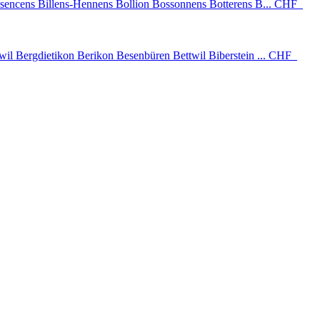
sencens Billens-Hennens Bollion Bossonnens Botterens B...
CHF
 Bergdietikon Berikon Besenbüren Bettwil Biberstein ...
CHF