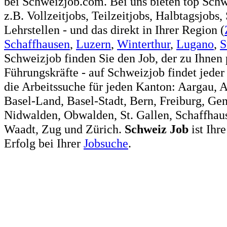
bei Schweizjob.com. Bei uns bieten top Sch
z.B. Vollzeitjobs, Teilzeitjobs, Halbtagsjobs,
Lehrstellen - und das direkt in Ihrer Region (
Schaffhausen
,
Luzern
,
Winterthur
,
Lugano
,
S
Schweizjob finden Sie den Job, der zu Ihnen 
Führungskräfte - auf Schweizjob findet jeder
die Arbeitssuche für jeden Kanton: Aargau, 
Basel-Land, Basel-Stadt, Bern, Freiburg, Ge
Nidwalden, Obwalden, St. Gallen, Schaffhaus
Waadt, Zug und Zürich.
Schweiz
Job
ist Ihr
Erfolg bei Ihrer
Jobsuche
.