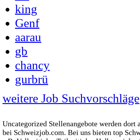
king
Genf
aarau
gb
chancy
gurbrü
weitere Job Suchvorschläge
Uncategorized Stellenangebote werden dort 
bei Schweizjob.com. Bei uns bieten top Sch